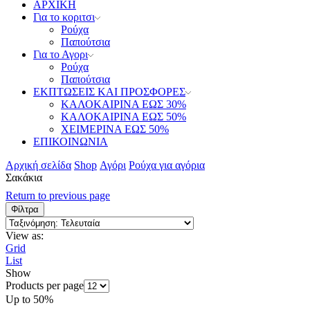
ΑΡΧΙΚΗ
Για το κοριτσι
Ρούχα
Παπούτσια
Για το Αγορι
Ρούχα
Παπούτσια
ΕΚΠΤΩΣΕΙΣ ΚΑΙ ΠΡΟΣΦΟΡΕΣ
ΚΑΛΟΚΑΙΡΙΝΑ ΕΩΣ 30%
ΚΑΛΟΚΑΙΡΙΝΑ ΕΩΣ 50%
ΧΕΙΜΕΡΙΝΑ ΕΩΣ 50%
ΕΠΙΚΟΙΝΩΝΙΑ
Αρχική σελίδα
Shop
Αγόρι
Ρούχα για αγόρια
Σακάκια
Return to previous page
Φίλτρα
View as:
Grid
List
Show
Products per page
Up to
50%