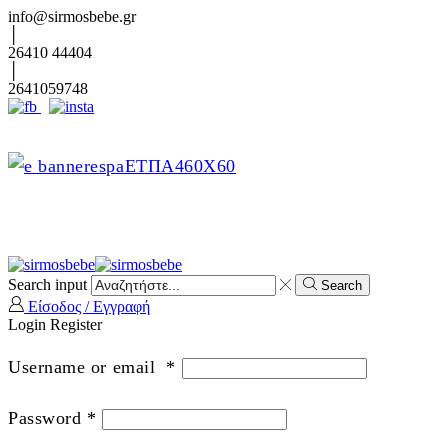
info@sirmosbebe.gr
26410 44404
2641059748
Search input
Search
Είσοδος / Εγγραφή
Login
Register
Username or email
*
Password
*